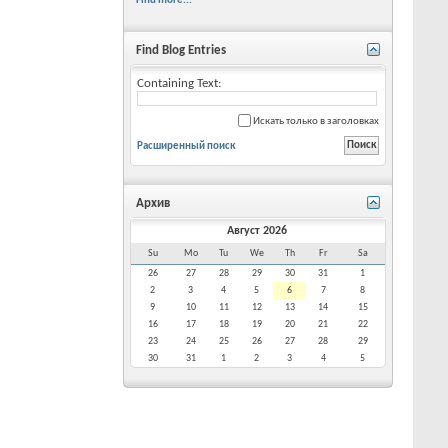
Find more...
Find Blog Entries
Containing Text:
Искать только в заголовках
Расширенный поиск
Архив
Август 2026
Su
Mo
Tu
We
Th
Fr
Sa
26
27
28
29
30
31
1
2
3
4
5
6
7
8
9
10
11
12
13
14
15
16
17
18
19
20
21
22
23
24
25
26
27
28
29
30
31
1
2
3
4
5