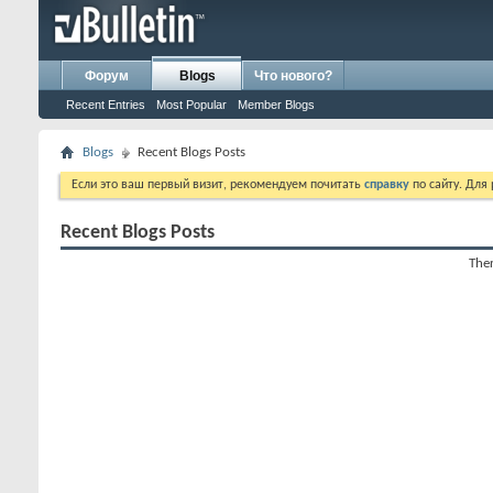
Форум
Blogs
Что нового?
Recent Entries
Most Popular
Member Blogs
Blogs
Recent Blogs Posts
Если это ваш первый визит, рекомендуем почитать
справку
по сайту. Для
Recent Blogs Posts
Ther