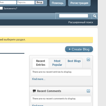
Помощь
Регистрация
Запомнить?
Расширенный поиск
ий выберите раздел.
+
Create Blog
Recent
Most
Best Blogs
Entries
Popular
There are no recent entries to display.
Find more...
Recent Comments
There are no recent comments to display.