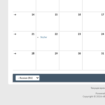
→
14
15
16
17
→
21
22
23
24
SkySer
→
28
29
30
31
Текущее вре
Powered
Copyright © 2026 vBul