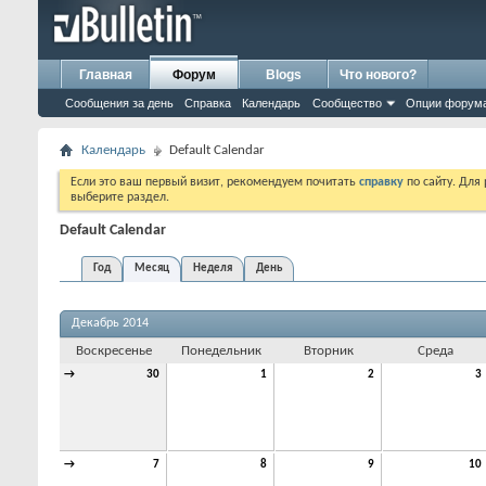
Главная
Форум
Blogs
Что нового?
Сообщения за день
Справка
Календарь
Сообщество
Опции форум
Календарь
Default Calendar
Если это ваш первый визит, рекомендуем почитать
справку
по сайту. Для
выберите раздел.
Default Calendar
Год
Месяц
Неделя
День
Декабрь 2014
Воскресенье
Понедельник
Вторник
Среда
→
30
1
2
3
→
7
8
9
10