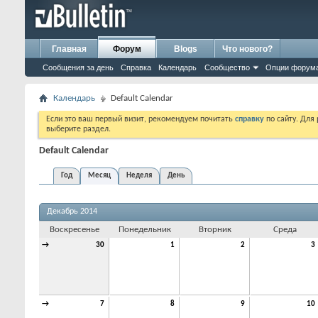
Главная
Форум
Blogs
Что нового?
Сообщения за день
Справка
Календарь
Сообщество
Опции форум
Календарь
Default Calendar
Если это ваш первый визит, рекомендуем почитать
справку
по сайту. Для
выберите раздел.
Default Calendar
Год
Месяц
Неделя
День
Декабрь 2014
Воскресенье
Понедельник
Вторник
Среда
→
30
1
2
3
→
7
8
9
10