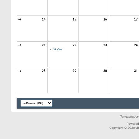
→
14
15
16
17
→
21
22
23
24
SkySer
→
28
29
30
31
Текущее вре
Powered
Copyright © 2026 vBul