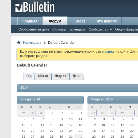
Главная
Форум
Blogs
Что нового?
Сообщения за день
Справка
Календарь
Сообщество
Опции форум
Календарь
Default Calendar
Если это ваш первый визит, рекомендуем почитать
справку
по сайту. Для
выберите раздел.
Default Calendar
Год
Месяц
Неделя
День
2014
Январь 2014
Февраль 2014
В
П
В
С
Ч
П
С
В
П
В
С
Ч
29
30
31
1
2
3
4
26
27
28
29
30
5
6
7
8
9
10
11
2
3
4
5
6
12
13
14
15
16
17
18
9
10
11
12
13
19
20
21
22
23
24
25
16
17
18
19
20
26
27
28
29
30
31
1
23
24
25
26
27