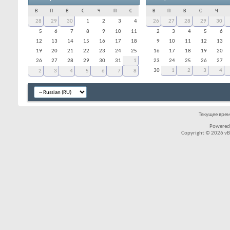
В
П
В
С
Ч
П
С
В
П
В
С
Ч
28
29
30
1
2
3
4
26
27
28
29
30
5
6
7
8
9
10
11
2
3
4
5
6
12
13
14
15
16
17
18
9
10
11
12
13
19
20
21
22
23
24
25
16
17
18
19
20
26
27
28
29
30
31
1
23
24
25
26
27
30
1
2
3
4
2
3
4
5
6
7
8
Текущее вре
Powered
Copyright © 2026 vBul