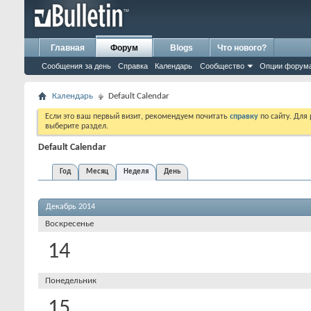
Главная
Форум
Blogs
Что нового?
Сообщения за день
Справка
Календарь
Сообщество
Опции форум
Календарь
Default Calendar
Если это ваш первый визит, рекомендуем почитать
справку
по сайту. Для
выберите раздел.
Default Calendar
Год
Месяц
Неделя
День
Декабрь 2014
Воскресенье
14
Понедельник
15