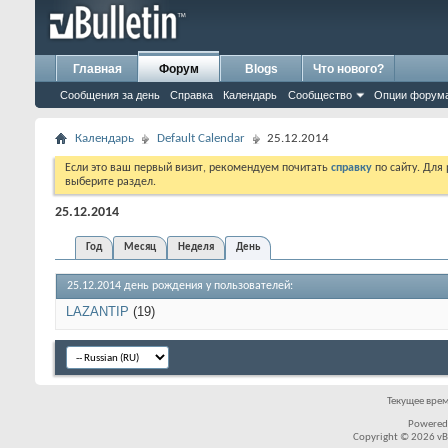
Главная
Форум
Blogs
Что нового?
Сообщения за день
Справка
Календарь
Сообщество
Опции форум
Календарь
Default Calendar
25.12.2014
Если это ваш первый визит, рекомендуем почитать
справку
по сайту. Для
выберите раздел.
25.12.2014
Год
Месяц
Неделя
День
25.12.2014 день рождения у пользователей:
LAZANTIP
(19)
Текущее вре
Powered
Copyright © 2026 vBul