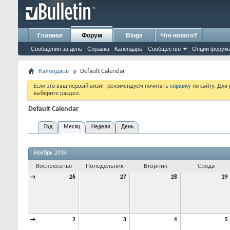
Главная
Форум
Blogs
Что нового?
Сообщения за день
Справка
Календарь
Сообщество
Опции форум
Календарь
Default Calendar
Если это ваш первый визит, рекомендуем почитать
справку
по сайту. Для
выберите раздел.
Default Calendar
Год
Месяц
Неделя
День
Ноябрь 2014
Воскресенье
Понедельник
Вторник
Среда
→
26
27
28
29
→
2
3
4
5