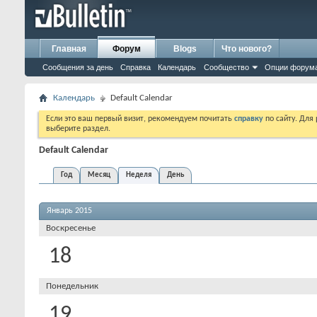
Главная
Форум
Blogs
Что нового?
Сообщения за день
Справка
Календарь
Сообщество
Опции форум
Календарь
Default Calendar
Если это ваш первый визит, рекомендуем почитать
справку
по сайту. Для
выберите раздел.
Default Calendar
Год
Месяц
Неделя
День
Январь 2015
Воскресенье
18
Понедельник
19