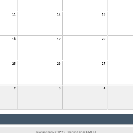
11
12
13
18
19
20
25
26
27
2
3
4
Текущее время:
12:12
. Часовой пояс GMT +4.