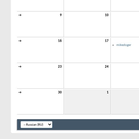
→
9
10
→
16
17
mikedoger
→
23
24
→
30
1