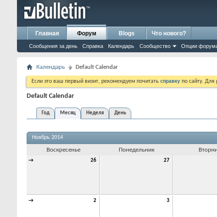
Главная
Форум
Blogs
Что нового?
Сообщения за день
Справка
Календарь
Сообщество
Опции форум
Календарь
Default Calendar
Если это ваш первый визит, рекомендуем почитать
справку
по сайту. Для
Default Calendar
Год
Месяц
Неделя
День
Ноябрь 2014
Воскресенье
Понедельник
Вторн
→
26
27
→
2
3