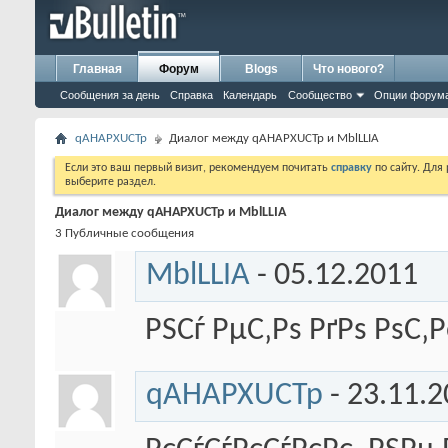
Главная
Форум
Blogs
Что нового?
Сообщения за день
Справка
Календарь
Сообщество
Опции форум
qAHAPXUCTp
Диалог между qAHAPXUCTp и MblLLIA
Если это ваш первый визит, рекомендуем почитать
справку
по сайту. Для
выберите раздел.
Диалог между qAHAPXUCTp и MblLLIA
3
Публичные сообщения
MblLLIA
-
05.12.2011
РЅСѓ РµС‚Рѕ РґРѕ РѕС‚
qAHAPXUCTp
-
23.11.2