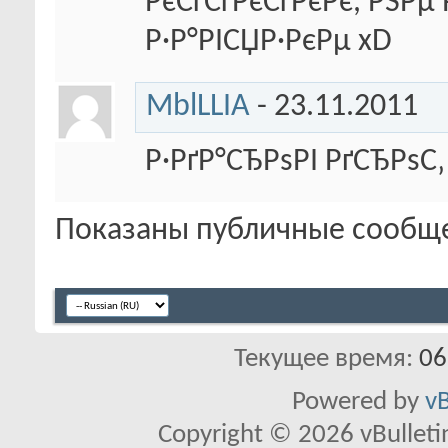
РєСѓСѓРєСѓРєРє, РЅРµ Р
Р·Р°РІСЏР·РєРµ xD
MblLLIA
-
23.11.2011
Р·РґР°СЂРѕРІ РґСЂРѕС‚ 
Показаны публичные сообще
Текущее время:
06
Powered by
vB
Copyright © 2026 vBulletin 