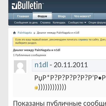
Главная
Форум
Blogs
Что нового?
Сообщения за день
Справка
Календарь
Сообщество
Опции форум
PainNagata
Диалог между PainNagata и n1dl
Если это ваш первый визит, рекомендуем почитать
справку
по сайту. Для
выберите раздел.
Диалог между PainNagata и n1dl
1
Публичные сообщения
n1dl
-
20.11.2011
РџР*Р?Р?Р?Р?Р?Р’Р•
))))))))))))
Показаны публичные сообще