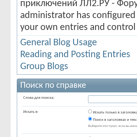
приключений ЛЛ2.РУ - Фору
administrator has configured 
your own entries and contro
General Blog Usage
Reading and Posting Entries
Group Blogs
Поиск по справке
Слова для поиска:
Искать в:
Искать только в заголовк
Поиск в заголовках и текс
Выберите этот пункт, если вы желае