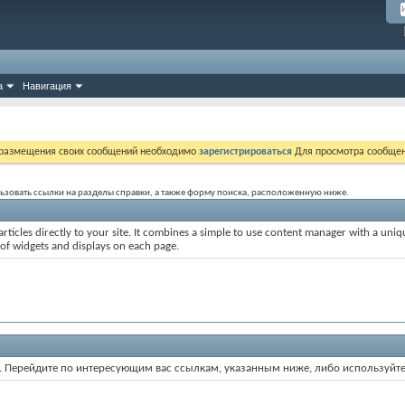
а
Навигация
 размещения своих сообщений необходимо
зарегистрироваться
Для просмотра сообщен
ользовать ссылки на разделы справки, а также форму поиска, расположенную ниже.
rticles directly to your site. It combines a simple to use content manager with a uniqu
 of widgets and displays on each page.
ум. Перейдите по интересующим вас ссылкам, указанным ниже, либо используйт