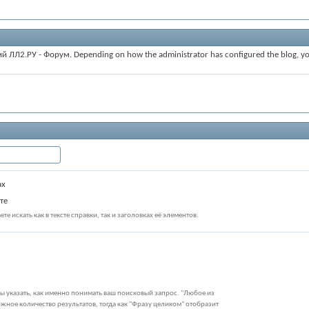
 ЛЛ2.РУ - Форум. Depending on how the administrator has configured the blog, you 
ах
те
те искать как в тексте справки, так и заголовках её элементов.
бы указать, как именно понимать ваш поисковый запрос. "Любое из
жное количество результатов, тогда как "Фразу целиком" отобразит