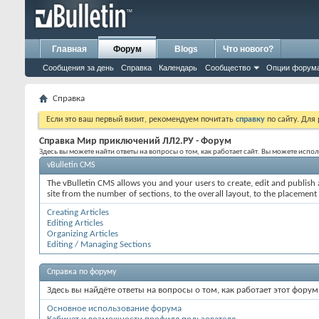
Главная
Форум
Blogs
Что нового?
Сообщения за день
Справка
Календарь
Сообщество
Опции форум
Справка
Если это ваш первый визит, рекомендуем почитать
справку
по сайту. Для
Справка Мир приключений ЛЛ2.РУ - Форум
Здесь вы можете найти ответы на вопросы о том, как работает сайт. Вы можете исп
vBulletin CMS
The vBulletin CMS allows you and your users to create, edit and publish a
site from the number of sections, to the overall layout, to the placement
Creating Articles
Editing Articles
Organizing Articles
Editing / Managing Sections
Справка по форуму
Здесь вы найдёте ответы на вопросы о том, как работает этот фор
Основное использование форума