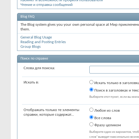
Кабинет и возможности профиля пользователя
Чтение и отправка сообщений
Blog FAQ
The Blog system gives you your own personal space at Мир приключений
them.
General Blog Usage
Reading and Posting Entries
Group Blogs
Поиск по справке
Слова для поиска:
Искать в:
Искать только в заголовк
Поиск в заголовках и текс
Выберите этот пункт, если вы желае
Отображать только те элементы
Любое из слов
справки, которые содержат...
Все слова
Фразу целиком
Выберите один из вариантов, что
слов" выведет максимально возмо