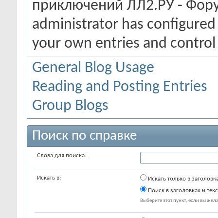
приключений ЛЛ2.РУ - Фору
administrator has configured 
your own entries and contro
General Blog Usage
Reading and Posting Entries
Group Blogs
Поиск по справке
Слова для поиска:
Искать в:
Искать только в заголовк
Поиск в заголовках и текс
Выберите этот пункт, если вы желае