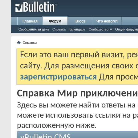
Главная
Форум
Blogs
Что нового?
Сообщения за день
Справка
Календарь
Сообщество
Опции форум
Справка
Если это ваш первый визит, р
сайту. Для размещения своих
зарегистрироваться
Для просм
Справка Мир приключени
Здесь вы можете найти ответы на 
можете использовать ссылки на р
расположенную ниже.
vBulletin CMS