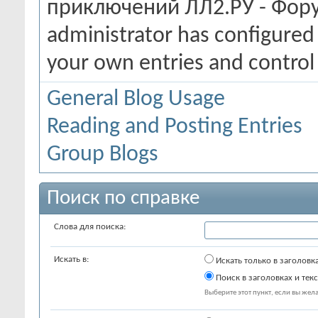
приключений ЛЛ2.РУ - Фору
administrator has configured 
your own entries and contro
General Blog Usage
Reading and Posting Entries
Group Blogs
Поиск по справке
Слова для поиска:
Искать в:
Искать только в заголовк
Поиск в заголовках и текс
Выберите этот пункт, если вы желае