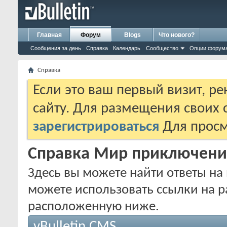
Главная
Форум
Blogs
Что нового?
Сообщения за день
Справка
Календарь
Сообщество
Опции форум
Справка
Если это ваш первый визит, р
сайту. Для размещения своих
зарегистрироваться
Для просм
Справка Мир приключени
Здесь вы можете найти ответы на 
можете использовать ссылки на р
расположенную ниже.
vBulletin CMS