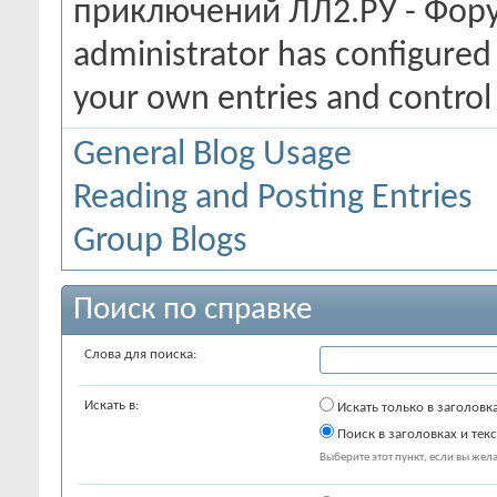
приключений ЛЛ2.РУ - Фору
administrator has configured 
your own entries and contro
General Blog Usage
Reading and Posting Entries
Group Blogs
Поиск по справке
Слова для поиска:
Искать в:
Искать только в заголовк
Поиск в заголовках и текс
Выберите этот пункт, если вы желае