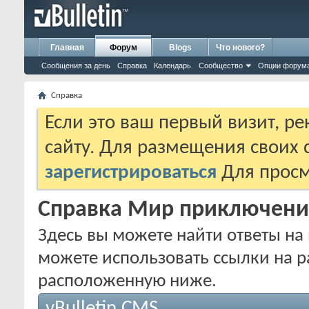
Главная
Форум
Blogs
Что нового?
Сообщения за день
Справка
Календарь
Сообщество
Опции форум
Справка
Если это ваш первый визит, р
сайту. Для размещения своих
зарегистрироваться
Для просм
Справка Мир приключени
Здесь вы можете найти ответы на 
можете использовать ссылки на р
расположенную ниже.
vBulletin CMS