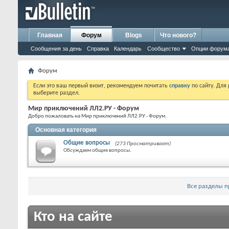
Главная
Форум
Blogs
Что нового?
Сообщения за день
Справка
Календарь
Сообщество
Опции форум
Форум
Если это ваш первый визит, рекомендуем почитать
справку
по сайту. Для
выберите раздел.
Мир приключений ЛЛ2.РУ - Форум
Добро пожаловать на Мир приключений ЛЛ2.РУ - Форум.
Основная категория
Общие вопросы
(273 Просматривает)
Обсуждаем общие вопросы.
Все разделы 
Кто на сайте