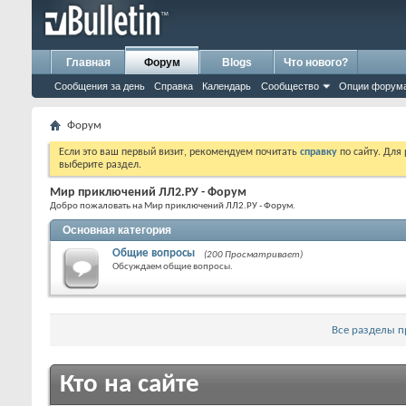
Главная
Форум
Blogs
Что нового?
Сообщения за день
Справка
Календарь
Сообщество
Опции форум
Форум
Если это ваш первый визит, рекомендуем почитать
справку
по сайту. Для
выберите раздел.
Мир приключений ЛЛ2.РУ - Форум
Добро пожаловать на Мир приключений ЛЛ2.РУ - Форум.
Основная категория
Общие вопросы
(200 Просматривает)
Обсуждаем общие вопросы.
Все разделы 
Кто на сайте