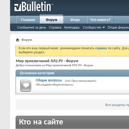
Главная
Форум
Blogs
Что нового?
Сообщения за день
Справка
Календарь
Сообщество
Опции форум
Форум
Если это ваш первый визит, рекомендуем почитать
справку
по сайту. Для
выберите раздел.
Мир приключений ЛЛ2.РУ - Форум
Добро пожаловать на Мир приключений ЛЛ2.РУ - Форум.
Основная категория
Общие вопросы
(265 Просматривает)
Обсуждаем общие вопросы.
Все разделы 
Кто на сайте