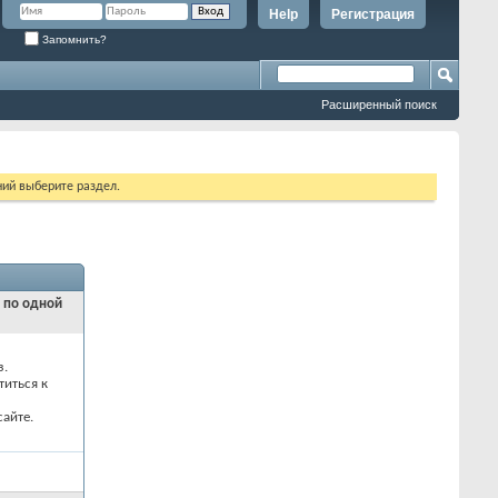
Help
Регистрация
Запомнить?
Расширенный поиск
ий выберите раздел.
и по одной
з.
титься к
айте.