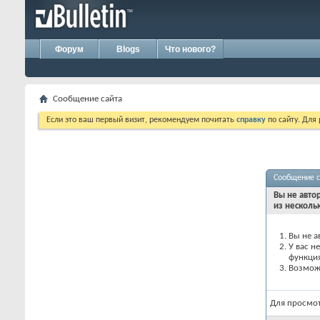
Форум
Blogs
Что нового?
Сообщение сайта
Если это ваш первый визит, рекомендуем почитать
справку
по сайту. Для
Сообщение с
Вы не авто
из несколь
Вы не а
У вас н
функци
Возможн
Для просмо