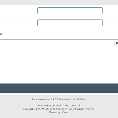
ь?
Текущее время:
19:07
. Часовой пояс GMT +4.
Powered by
vBulletin™
Version 4.0.5
Copyright © 2026 vBulletin Solutions, Inc. All rights reserved.
Перевод:
zCarot