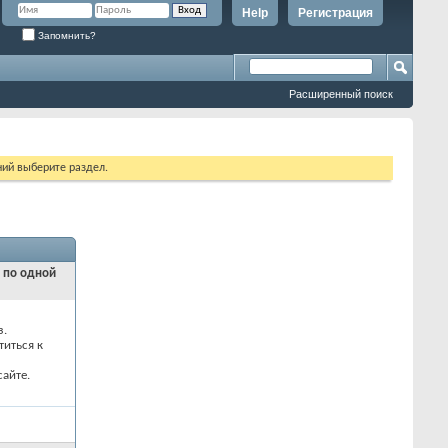
Help
Регистрация
Запомнить?
Расширенный поиск
ий выберите раздел.
и по одной
з.
титься к
айте.