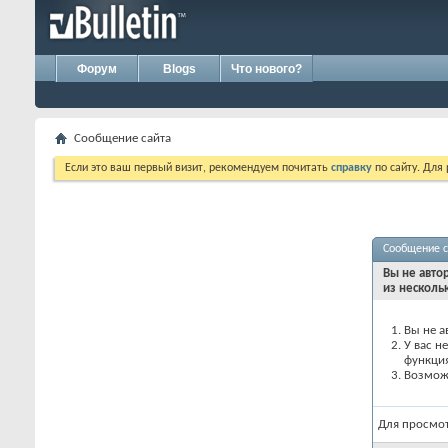
Форум
Blogs
Что нового?
Сообщение сайта
Если это ваш первый визит, рекомендуем почитать
справку
по сайту. Для
Сообщение с
Вы не авто
из несколь
Вы не а
У вас н
функци
Возможн
Для просмо