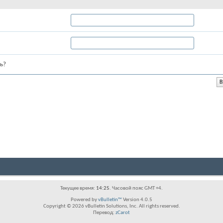
ь?
Текущее время:
14:25
. Часовой пояс GMT +4.
Powered by
vBulletin™
Version 4.0.5
Copyright © 2026 vBulletin Solutions, Inc. All rights reserved.
Перевод:
zCarot