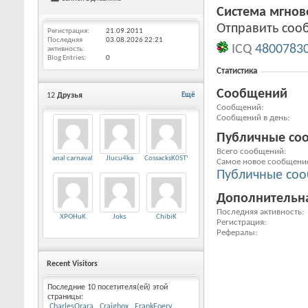
Система мгно
Отправить соо
Регистрация
21.09.2011
Последняя
03.08.2026
22:21
ICQ
4800783
активность
Blog Entries
0
Статистика
Сообщений
12
Друзья
Ещё
Сообщений
Сообщений в день
Публичные со
Всего сообщений
anal carnaval
JIucu4ka
CossacksK0STYA
Самое новое сообщени
Публичные со
Дополнительн
Последняя активность
XPOHuK
Joks
ChibiK
Регистрация
Рефералы
Recent Visitors
Последние 10 посетителя(ей) этой
страницы:
CharlesOrara
Craighox
FrankFoery