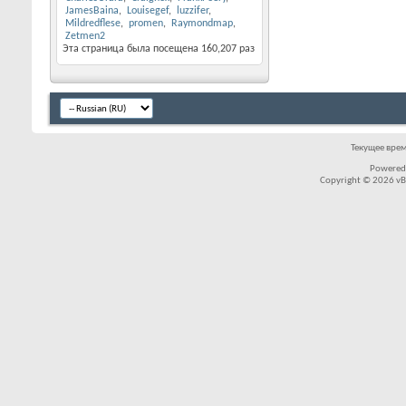
JamesBaina
Louisegef
luzzifer
Mildredflese
promen
Raymondmap
Zetmen2
Эта страница была посещена
160,207
раз
Текущее вре
Powered
Copyright © 2026 vBul