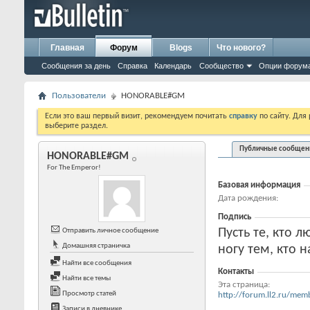
Главная
Форум
Blogs
Что нового?
Сообщения за день
Справка
Календарь
Сообщество
Опции форум
Пользователи
HONORABLE#GM
Если это ваш первый визит, рекомендуем почитать
справку
по сайту. Для
выберите раздел.
Публичные сообщен
HONORABLE#GM
For The Emperor!
Базовая информация
Дата рождения
Подпись
Пусть те, кто л
Отправить личное сообщение
Домашняя страничка
ногу тем, кто 
Найти все сообщения
Контакты
Найти все темы
Эта страница
Просмотр статей
http://forum.ll2.ru/m
Записи в дневнике