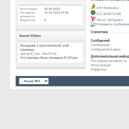
AIM
Seniwaica
Регистрация
05.06.2023
Последняя
15.01.2024
14:58
ICQ
365673748
активность
Yahoo!
Seniwaica
Blog Entries
0
Статистика
Recent Visitors
Сообщений
Сообщений
Последние 2 посетителя(ей) этой
Сообщений в день
страницы:
ppu-prof_Gar
Seo-Ul-rer
Дополнительная инфо
Эта страница была посещена
8,539
раз
Последняя активность
Регистрация
Рефералы