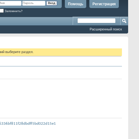
Помощь
Регистрация
Запомнить?
Расширенный поиск
ий выберите раздел.
a46336bf811f28dbdff5bd022d15e1