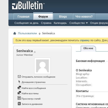
Главная
Форум
Blogs
Что нового?
Сообщения за день
Справка
Календарь
Сообщество
Опции форум
Пользователи
Seniwaica
Если это ваш первый визит, рекомендуем почитать
справку
по сайту. Для
Обо мне
Seniwaica
Junior Member
Базовая информация
О Seniwaica
Biography
Отправить личное сообщение
Location
Interests
Домашняя страничка
Occupation
Найти все сообщения
Контакты
Найти все темы
Эта страница
Просмотр статей
Система мгновенных с
Записи в дневнике
Отправить сообщение дл