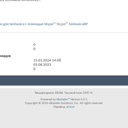
Skype™
SeniwaicaRP
0
0
рмация
15.01.2024
14:58
05.06.2023
0
Текущее время:
03:06
. Часовой пояс GMT +4.
Powered by
vBulletin™
Version 4.0.5
Copyright © 2026 vBulletin Solutions, Inc. All rights reserved.
Перевод:
zCarot