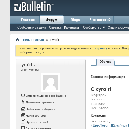
Главная
Форум
Blogs
Что нового?
Сообщения за день
Справка
Календарь
Сообщество
Опции форум
Пользователи
cyroirl
Если это ваш первый визит, рекомендуем почитать
справку
по сайту. Для
выберите раздел.
Обо мне
cyroirl
Junior Member
Базовая информация
О cyroirl
Biography
Отправить личное сообщение
Location
Домашняя страничка
Interests
Occupation
Найти все сообщения
Контакты
Найти все темы
Эта страница
Просмотр статей
http://forum.ll2.ru/m
Записи в дневнике