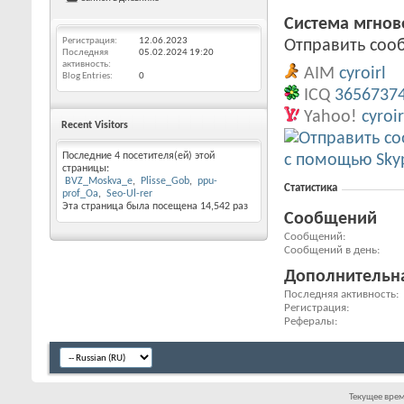
Система мгно
Регистрация
12.06.2023
Отправить сообщ
Последняя
05.02.2024
19:20
активность
AIM
cyroirl
Blog Entries
0
ICQ
3656737
Yahoo!
cyroir
Recent Visitors
Последние 4 посетителя(ей) этой
страницы:
BVZ_Moskva_e
Plisse_Gob
ppu-
Статистика
prof_Oa
Seo-Ul-rer
Эта страница была посещена
14,542
раз
Сообщений
Сообщений
Сообщений в день
Дополнительн
Последняя активность
Регистрация
Рефералы
Текущее вре