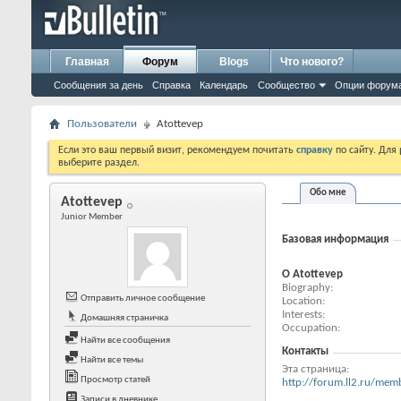
Главная
Форум
Blogs
Что нового?
Сообщения за день
Справка
Календарь
Сообщество
Опции форум
Пользователи
Atottevep
Если это ваш первый визит, рекомендуем почитать
справку
по сайту. Для
выберите раздел.
Обо мне
Atottevep
Junior Member
Базовая информация
О Atottevep
Biography
Отправить личное сообщение
Location
Interests
Домашняя страничка
Occupation
Найти все сообщения
Контакты
Найти все темы
Эта страница
Просмотр статей
http://forum.ll2.ru/m
Записи в дневнике