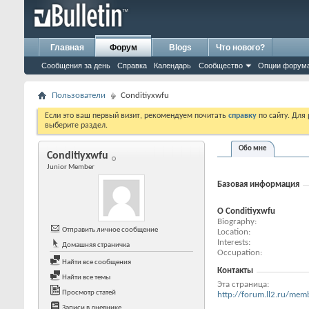
Главная
Форум
Blogs
Что нового?
Сообщения за день
Справка
Календарь
Сообщество
Опции форум
Пользователи
Conditiyxwfu
Если это ваш первый визит, рекомендуем почитать
справку
по сайту. Для
выберите раздел.
Обо мне
Conditiyxwfu
Junior Member
Базовая информация
О Conditiyxwfu
Biography
Отправить личное сообщение
Location
Interests
Домашняя страничка
Occupation
Найти все сообщения
Контакты
Найти все темы
Эта страница
Просмотр статей
http://forum.ll2.ru/m
Записи в дневнике