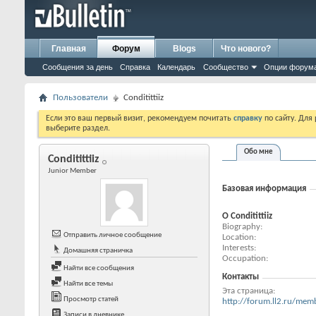
Главная
Форум
Blogs
Что нового?
Сообщения за день
Справка
Календарь
Сообщество
Опции форум
Пользователи
Conditittiiz
Если это ваш первый визит, рекомендуем почитать
справку
по сайту. Для
выберите раздел.
Обо мне
Conditittiiz
Junior Member
Базовая информация
О Conditittiiz
Biography
Отправить личное сообщение
Location
Interests
Домашняя страничка
Occupation
Найти все сообщения
Контакты
Найти все темы
Эта страница
Просмотр статей
http://forum.ll2.ru/m
Записи в дневнике