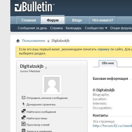
Главная
Форум
Blogs
Что нового?
Сообщения за день
Справка
Календарь
Сообщество
Опции форум
Пользователи
Digitalzukjb
Если это ваш первый визит, рекомендуем почитать
справку
по сайту. Для
выберите раздел.
Обо мне
Digitalzukjb
Junior Member
Базовая информация
О Digitalzukjb
Biography
Отправить личное сообщение
Location
Interests
Домашняя страничка
Occupation
Найти все сообщения
Контакты
Найти все темы
Эта страница
Просмотр статей
http://forum.ll2.ru/m
Записи в дневнике