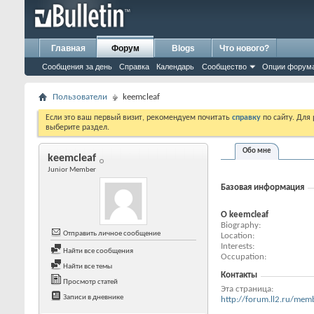
Главная
Форум
Blogs
Что нового?
Сообщения за день
Справка
Календарь
Сообщество
Опции форум
Пользователи
keemcleaf
Если это ваш первый визит, рекомендуем почитать
справку
по сайту. Для
выберите раздел.
Обо мне
keemcleaf
Junior Member
Базовая информация
О keemcleaf
Biography
Отправить личное сообщение
Location
Interests
Найти все сообщения
Occupation
Найти все темы
Контакты
Просмотр статей
Эта страница
Записи в дневнике
http://forum.ll2.ru/m