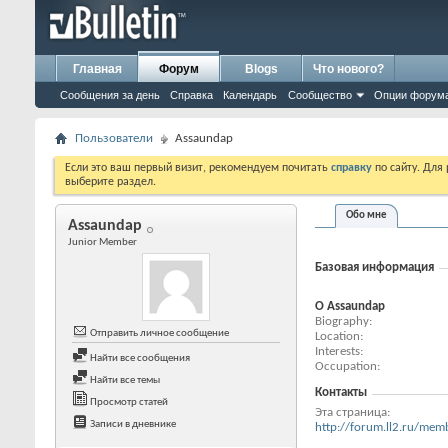
Главная
Форум
Blogs
Что нового?
Сообщения за день
Справка
Календарь
Сообщество
Опции форум
Пользователи
Assaundap
Если это ваш первый визит, рекомендуем почитать
справку
по сайту. Для
выберите раздел.
Обо мне
Assaundap
Junior Member
Базовая информация
О Assaundap
Biography
Отправить личное сообщение
Location
Interests
Найти все сообщения
Occupation
Найти все темы
Контакты
Просмотр статей
Эта страница
Записи в дневнике
http://forum.ll2.ru/m