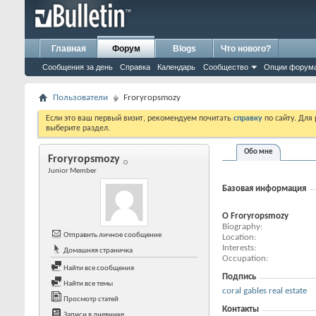
Главная
Форум
Blogs
Что нового?
Сообщения за день
Справка
Календарь
Сообщество
Опции форум
Пользователи
Froryropsmozy
Если это ваш первый визит, рекомендуем почитать
справку
по сайту. Для
выберите раздел.
Обо мне
Froryropsmozy
Junior Member
Базовая информация
О Froryropsmozy
Biography
Отправить личное сообщение
Location
Interests
Домашняя страничка
Occupation
Найти все сообщения
Подпись
Найти все темы
coral gables real estate
Просмотр статей
Контакты
Записи в дневнике