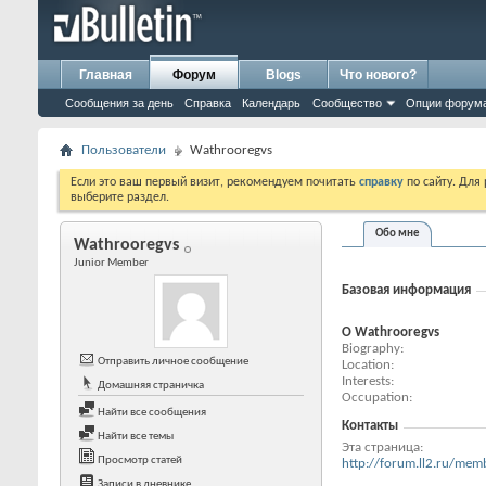
Главная
Форум
Blogs
Что нового?
Сообщения за день
Справка
Календарь
Сообщество
Опции форум
Пользователи
Wathrooregvs
Если это ваш первый визит, рекомендуем почитать
справку
по сайту. Для
выберите раздел.
Обо мне
Wathrooregvs
Junior Member
Базовая информация
О Wathrooregvs
Biography
Отправить личное сообщение
Location
Interests
Домашняя страничка
Occupation
Найти все сообщения
Контакты
Найти все темы
Эта страница
Просмотр статей
http://forum.ll2.ru/m
Записи в дневнике