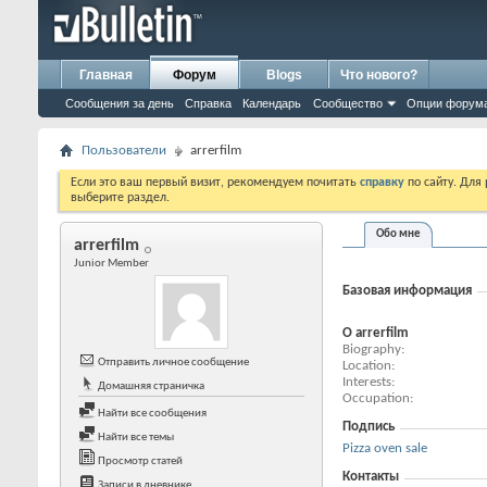
Главная
Форум
Blogs
Что нового?
Сообщения за день
Справка
Календарь
Сообщество
Опции форум
Пользователи
arrerfilm
Если это ваш первый визит, рекомендуем почитать
справку
по сайту. Для
выберите раздел.
Обо мне
arrerfilm
Junior Member
Базовая информация
О arrerfilm
Biography
Отправить личное сообщение
Location
Interests
Домашняя страничка
Occupation
Найти все сообщения
Подпись
Найти все темы
Pizza oven sale
Просмотр статей
Контакты
Записи в дневнике