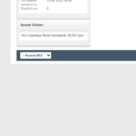
Последняя
13.05.2012
18:42
активность
Blog Entries
0
Recent Visitors
Эта страница была посещена
16,057
раз