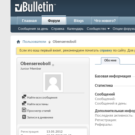
Главная
Форум
Blogs
Что нового?
Сообщения за день
Справка
Календарь
Сообщество
Опции форум
Пользователи
Obensereoboli
Если это ваш первый визит, рекомендуем почитать
справку
по сайту. Для
Обо мне
Obensereoboli
Junior Member
Базовая информация
Статистика
Сообщений
Найти все сообщения
Сообщений
Сообщений в день
Найти все темы
Дополнительная инфо
Просмотр статей
Последняя активность
Записи в дневнике
Регистрация
Рефералы
Регистрация
13.05.2012