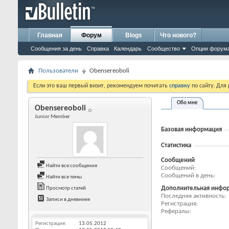
Главная
Форум
Blogs
Что нового?
Сообщения за день
Справка
Календарь
Сообщество
Опции форум
Пользователи
Obensereoboli
Если это ваш первый визит, рекомендуем почитать
справку
по сайту. Для
Обо мне
Obensereoboli
Junior Member
Базовая информация
Статистика
Сообщений
Найти все сообщения
Сообщений
Сообщений в день
Найти все темы
Дополнительная инфо
Просмотр статей
Последняя активность
Записи в дневнике
Регистрация
Рефералы
Регистрация
13.05.2012