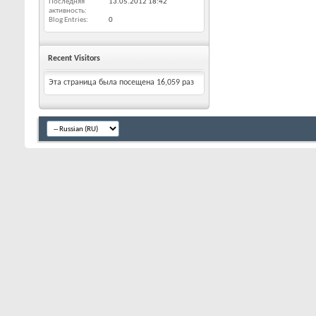
Последняя
13.05.2012
18:42
активность
Blog Entries
0
Recent Visitors
Эта страница была посещена
16,059
раз