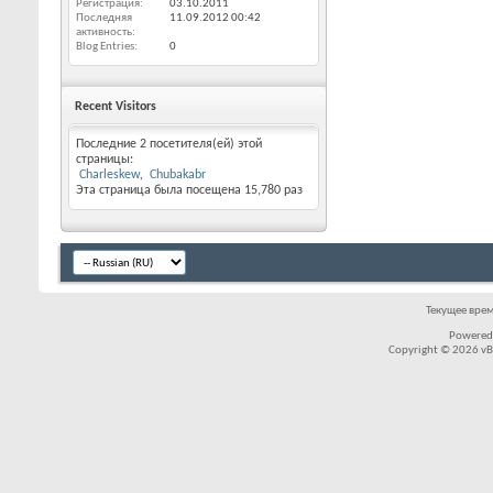
Регистрация
03.10.2011
Последняя
11.09.2012
00:42
активность
Blog Entries
0
Recent Visitors
Последние 2 посетителя(ей) этой
страницы:
Charleskew
Chubakabr
Эта страница была посещена
15,780
раз
Текущее вре
Powered
Copyright © 2026 vBul