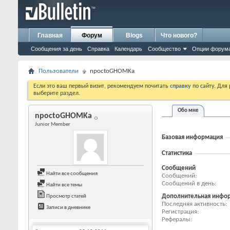
Главная
Форум
Blogs
Что нового?
Сообщения за день
Справка
Календарь
Сообщество
Опции форум
Пользователи
npoctoGHOMKa
Если это ваш первый визит, рекомендуем почитать
справку
по сайту. Для
выберите раздел.
Обо мне
npoctoGHOMKa
Junior Member
Базовая информация
Статистика
Сообщений
Найти все сообщения
Сообщений
Сообщений в день
Найти все темы
Дополнительная инфо
Просмотр статей
Последняя активность
Записи в дневнике
Регистрация
Рефералы