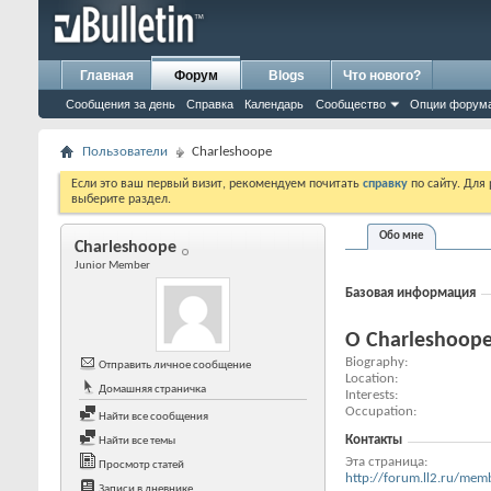
Главная
Форум
Blogs
Что нового?
Сообщения за день
Справка
Календарь
Сообщество
Опции форум
Пользователи
Charleshoope
Если это ваш первый визит, рекомендуем почитать
справку
по сайту. Для
выберите раздел.
Обо мне
Charleshoope
Junior Member
Базовая информация
О Charleshoop
Biography
Отправить личное сообщение
Location
Домашняя страничка
Interests
Occupation
Найти все сообщения
Контакты
Найти все темы
Эта страница
Просмотр статей
http://forum.ll2.ru/m
Записи в дневнике