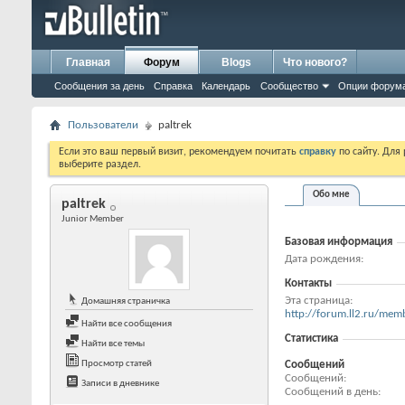
Главная
Форум
Blogs
Что нового?
Сообщения за день
Справка
Календарь
Сообщество
Опции форум
Пользователи
paltrek
Если это ваш первый визит, рекомендуем почитать
справку
по сайту. Для
выберите раздел.
Обо мне
paltrek
Junior Member
Базовая информация
Дата рождения
Контакты
Эта страница
Домашняя страничка
http://forum.ll2.ru/m
Найти все сообщения
Статистика
Найти все темы
Просмотр статей
Сообщений
Сообщений
Записи в дневнике
Сообщений в день