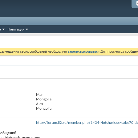
а
Навигация
 размещения своих сообщений необходимо
зарегистрироваться
Для просмотра сообщен
Man
Mongolia
Alex
Mongolia
http://forum.ll2.ru/member.php?1434-Hotshark&s=cabe70
ообщений
я Hotshark, используя...