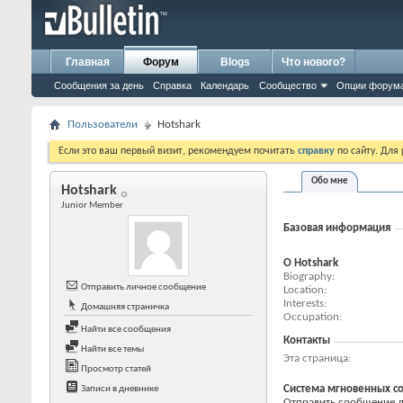
Главная
Форум
Blogs
Что нового?
Сообщения за день
Справка
Календарь
Сообщество
Опции форум
Пользователи
Hotshark
Если это ваш первый визит, рекомендуем почитать
справку
по сайту. Для
Обо мне
Hotshark
Junior Member
Базовая информация
О Hotshark
Biography
Отправить личное сообщение
Location
Interests
Домашняя страничка
Occupation
Найти все сообщения
Контакты
Найти все темы
Эта страница
Просмотр статей
Система мгновенных с
Записи в дневнике
Отправить сообщение дл