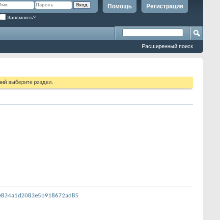
Помощь
Регистрация
Запомнить?
Расширенный поиск
ий выберите раздел.
fde834a1d2083e5b918672ad85