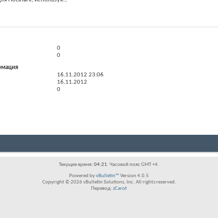
0
0
рмация
16.11.2012
23:06
16.11.2012
0
Текущее время:
04:21
. Часовой пояс GMT +4.
Powered by
vBulletin™
Version 4.0.5
Copyright © 2026 vBulletin Solutions, Inc. All rights reserved.
Перевод:
zCarot