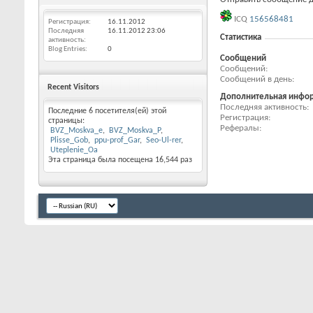
ICQ
156568481
Регистрация
16.11.2012
Последняя
16.11.2012
23:06
Статистика
активность
Blog Entries
0
Сообщений
Сообщений
Сообщений в день
Recent Visitors
Дополнительная инфо
Последняя активность
Последние 6 посетителя(ей) этой
Регистрация
страницы:
Рефералы
BVZ_Moskva_e
BVZ_Moskva_P
Plisse_Gob
ppu-prof_Gar
Seo-Ul-rer
Uteplenie_Oa
Эта страница была посещена
16,544
раз