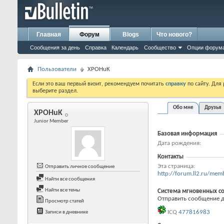
Главная
Форум
Blogs
Что нового?
Сообщения за день
Справка
Календарь
Сообщество
Опции форум
Пользователи
XPOHuK
Если это ваш первый визит, рекомендуем почитать
справку
по сайту. Для
выберите раздел.
Обо мне
Друзья
XPOHuK
Junior Member
Базовая информация
Дата рождения
Контакты
Эта страница
Отправить личное сообщение
http://forum.ll2.ru/m
Найти все сообщения
Найти все темы
Система мгновенных с
Отправить сообщение д
Просмотр статей
ICQ
477816983
Записи в дневнике