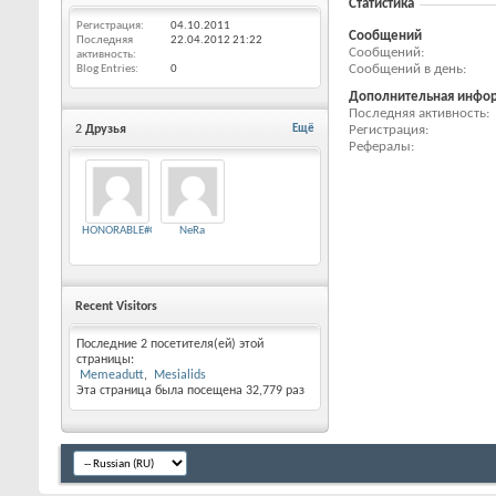
Статистика
Регистрация
04.10.2011
Сообщений
Последняя
22.04.2012
21:22
Сообщений
активность
Сообщений в день
Blog Entries
0
Дополнительная инфо
Последняя активность
2
Друзья
Ещё
Регистрация
Рефералы
HONORABLE#GM
NeRa
Recent Visitors
Последние 2 посетителя(ей) этой
страницы:
Memeadutt
Mesialids
Эта страница была посещена
32,779
раз