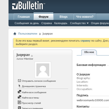
Главная
Форум
Blogs
Что нового?
Сообщения за день
Справка
Календарь
Сообщество
Опции форум
Пользователи
juqepav
Если это ваш первый визит, рекомендуем почитать
справку
по сайту. Для
выберите раздел.
Обо мне
juqepav
Junior Member
Базовая информация
О juqepav
Biography
Отправить личное сообщение
Location
Interests
Домашняя страничка
Occupation
Найти все сообщения
Подпись
Найти все темы
webroomavto10000.co
Просмотр статей
Контакты
Записи в дневнике