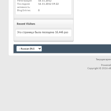
Регистрация
16.11.2012
Последняя
16.11.2012
19:22
активность
Blog Entries
0
Recent Visitors
Эта страница была посещена
16,446
раз
Текущее вре
Powered
Copyright © 2026 vBul