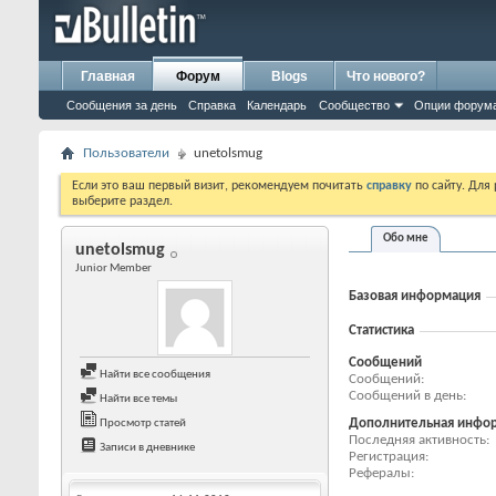
Главная
Форум
Blogs
Что нового?
Сообщения за день
Справка
Календарь
Сообщество
Опции форум
Пользователи
unetolsmug
Если это ваш первый визит, рекомендуем почитать
справку
по сайту. Для
выберите раздел.
Обо мне
unetolsmug
Junior Member
Базовая информация
Статистика
Сообщений
Найти все сообщения
Сообщений
Сообщений в день
Найти все темы
Дополнительная инфо
Просмотр статей
Последняя активность
Записи в дневнике
Регистрация
Рефералы