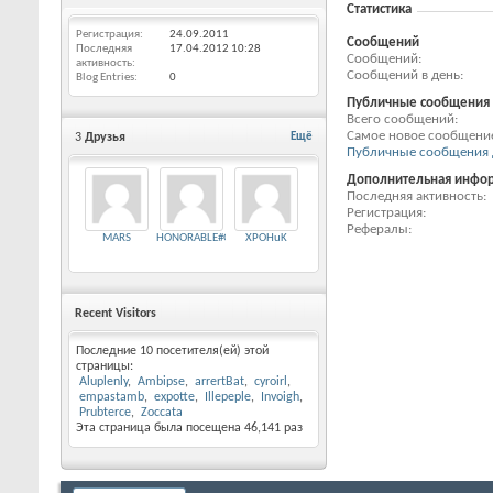
Статистика
Регистрация
24.09.2011
Сообщений
Последняя
17.04.2012
10:28
Сообщений
активность
Сообщений в день
Blog Entries
0
Публичные сообщения
Всего сообщений
Самое новое сообщени
3
Друзья
Ещё
Публичные сообщения 
Дополнительная инфо
Последняя активность
Регистрация
Рефералы
MARS
HONORABLE#GM
XPOHuK
Recent Visitors
Последние 10 посетителя(ей) этой
страницы:
Aluplenly
Ambipse
arrertBat
cyroirl
empastamb
expotte
Illepeple
Invoigh
Prubterce
Zoccata
Эта страница была посещена
46,141
раз