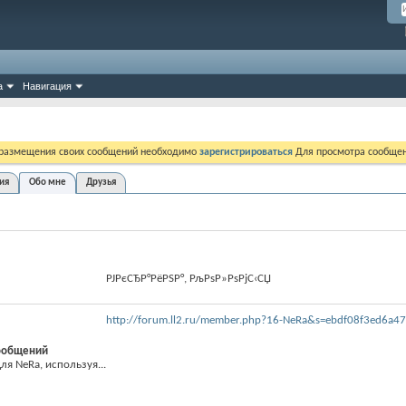
а
Навигация
 размещения своих сообщений необходимо
зарегистрироваться
Для просмотра сообщен
ия
Обо мне
Друзья
РЈРєСЂР°РёРЅР°, РљРѕР»РѕРјС‹СЏ
http://forum.ll2.ru/member.php?16-NeRa&s=ebdf08f3ed6a
ообщений
я NeRa, используя...