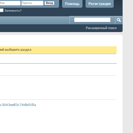
Помощь
Регистрация
Запомнить?
Расширенный поиск
ий выберите раздел.
47c3043ee83c74db058a