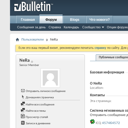
Главная
Форум
Blogs
Что нового?
Сообщения за день
Справка
Календарь
Сообщество
Опции форум
Пользователи
NeRa
Если это ваш первый визит, рекомендуем почитать
справку
по сайту. Для
Публичные сообщен
NeRa
Senior Member
Базовая информация
О NeRa
Location
Отправить личное сообщение
Контакты
Домашняя страничка
Эта страница
Найти все сообщения
Система мгновенных с
Найти все темы
Отправить сообщение дл
Просмотр статей
ICQ
457464572
Записи в дневнике