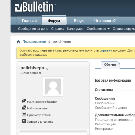
Главная
Форум
Blogs
Что нового?
Сообщения за день
Справка
Календарь
Сообщество
Опции форум
Пользователи
pellchivepo
Если это ваш первый визит, рекомендуем почитать
справку
по сайту. Для
выберите раздел.
Обо мне
pellchivepo
Junior Member
Базовая информация
Статистика
Сообщений
Найти все сообщения
Сообщений
Сообщений в день
Найти все темы
Дополнительная инфо
Просмотр статей
Последняя активность
Записи в дневнике
Регистрация
Рефералы