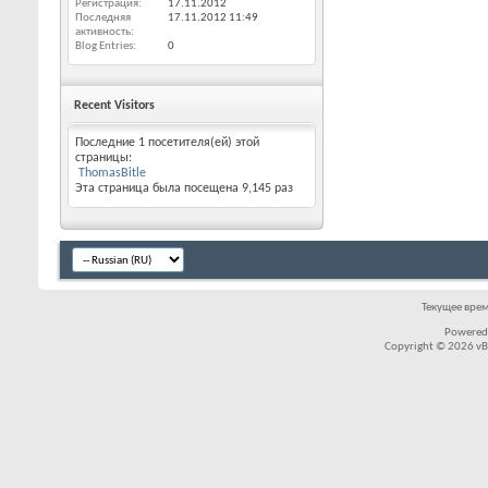
Регистрация
17.11.2012
Последняя
17.11.2012
11:49
активность
Blog Entries
0
Recent Visitors
Последние 1 посетителя(ей) этой
страницы:
ThomasBitle
Эта страница была посещена
9,145
раз
Текущее вре
Powered
Copyright © 2026 vBul