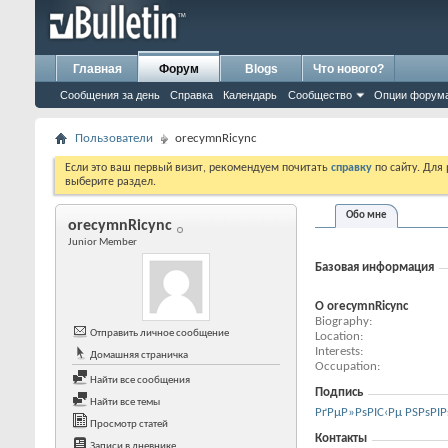
Главная
Форум
Blogs
Что нового?
Сообщения за день
Справка
Календарь
Сообщество
Опции форум
Пользователи
orecymnRicync
Если это ваш первый визит, рекомендуем почитать
справку
по сайту. Для
выберите раздел.
Обо мне
orecymnRicync
Junior Member
Базовая информация
О orecymnRicync
Biography
Отправить личное сообщение
Location
Interests
Домашняя страничка
Occupation
Найти все сообщения
Подпись
Найти все темы
РґРµР»РѕРІС‹Рµ РЅРѕРІР
Просмотр статей
Контакты
Записи в дневнике