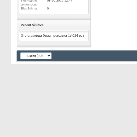
Последняя
05.10.2011
12:47
активность
Blog Entries
0
Recent Visitors
Эта страница была посещена
18,024
раз