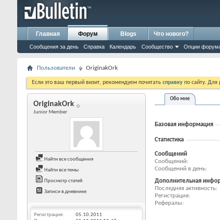
Главная
Форум
Blogs
Что нового?
Сообщения за день
Справка
Календарь
Сообщество
Опции форум
Пользователи
OriginakOrk
Если это ваш первый визит, рекомендуем почитать
справку
по сайту. Для
Обо мне
OriginakOrk
Junior Member
Базовая информация
Статистика
Сообщений
Найти все сообщения
Сообщений
Сообщений в день
Найти все темы
Дополнительная инфо
Просмотр статей
Последняя активность
Записи в дневнике
Регистрация
Рефералы
Регистрация
05.10.2011