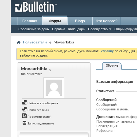
Главная
Форум
Blogs
Что нового?
Сообщения за день
Справка
Календарь
Сообщество
Опции форум
Пользователи
Movaarbibia
Если это ваш первый визит, рекомендуем почитать
справку
по сайту. Для
выберите раздел.
Обо мне
Movaarbibia
Junior Member
Базовая информация
Статистика
Сообщений
Найти все сообщения
Сообщений
Сообщений в день
Найти все темы
Дополнительная инфо
Просмотр статей
Последняя активность
Записи в дневнике
Регистрация
Рефералы