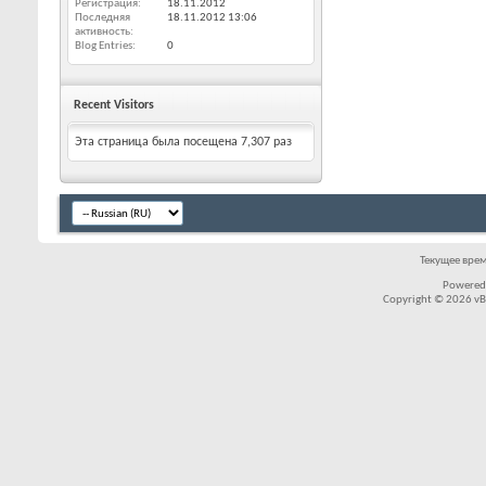
Регистрация
18.11.2012
Последняя
18.11.2012
13:06
активность
Blog Entries
0
Recent Visitors
Эта страница была посещена
7,307
раз
Текущее вре
Powered
Copyright © 2026 vBul