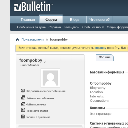
Главная
Форум
Blogs
Что нового?
Сообщения за день
Справка
Календарь
Сообщество
Опции форум
Пользователи
foompobby
Если это ваш первый визит, рекомендуем почитать
справку
по сайту. Для
Обо мне
foompobby
Junior Member
Базовая информация
О foompobby
Biography
Отправить личное сообщение
Location
Interests
Найти все сообщения
Occupation
Найти все темы
Контакты
Просмотр статей
Эта страница
Записи в дневнике
Система мгновенных с
Отправить сообщение дл