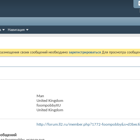
а
Навигация
 размещения своих сообщений необходимо
зарегистрироваться
Для просмотра сообщен
Man
United Kingdom
foompobbyXU
United Kingdom
http://forum.ll2.ru/member.php?1772-foompobby&s=d3be
ообщений
я foompobby, используя...