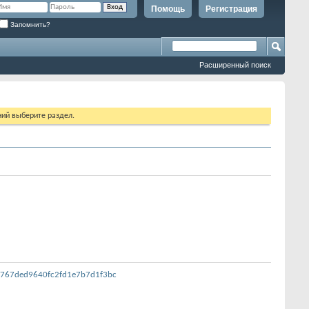
Помощь
Регистрация
Запомнить?
Расширенный поиск
ий выберите раздел.
c6767ded9640fc2fd1e7b7d1f3bc