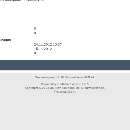
0
0
рмация
24.11.2012
13:37
18.11.2012
0
Текущее время:
14:15
. Часовой пояс GMT +4.
Powered by
vBulletin™
Version 4.0.5
Copyright © 2026 vBulletin Solutions, Inc. All rights reserved.
Перевод:
zCarot