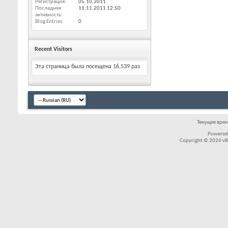
Регистрация
05.10.2011
Последняя
11.11.2011
12:50
активность
Blog Entries
0
Recent Visitors
Эта страница была посещена
16,539
раз
Текущее вре
Powered
Copyright © 2026 vBul