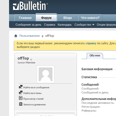
Главная
Форум
Blogs
Что нового?
Сообщения за день
Справка
Календарь
Сообщество
Опции форум
Пользователи
offTop
Если это ваш первый визит, рекомендуем почитать
справку
по сайту. Для
выберите раздел.
Обо мне
offTop
Junior Member
Базовая информация
Статистика
Сообщений
Найти все сообщения
Сообщений
Сообщений в день
Найти все темы
Дополнительная инфо
Просмотр статей
Последняя активность
Записи в дневнике
Регистрация
Рефералы