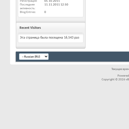
Регистрация
05.10.2011
Последняя
11.11.2011
12:50
активность
Blog Entries
0
Recent Visitors
Эта страница была посещена
16,543
раз
Текущее вре
Powered
Copyright © 2026 vBul