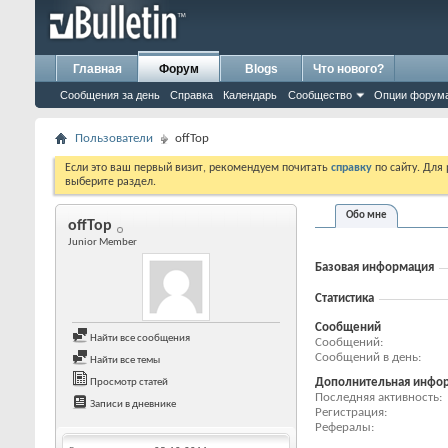
Главная
Форум
Blogs
Что нового?
Сообщения за день
Справка
Календарь
Сообщество
Опции форум
Пользователи
offTop
Если это ваш первый визит, рекомендуем почитать
справку
по сайту. Для
выберите раздел.
Обо мне
offTop
Junior Member
Базовая информация
Статистика
Сообщений
Найти все сообщения
Сообщений
Сообщений в день
Найти все темы
Дополнительная инфо
Просмотр статей
Последняя активность
Записи в дневнике
Регистрация
Рефералы